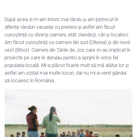
După acea zi m-am întors mai târziu și am petrecut în
diferite rânduri vacanțe cu prieteni și astfel am făcut
cunoștință cu diverși oameni, atât olandezi, cât și localnici.
Am făcut cunoștință cu oameni din sud (Oltenia) și din nord-
vest (Bihor). Oameni din Țările de Jos care m-au implicat în
proiecte pe care le derulau pentru a sprijini în orice fel
populația locală. Mi-a plăcut foarte mult să mă alătur lor și
astfel am vizitat mai multe locuri, dar nu mi-a venit gândul
să locuiesc în România.