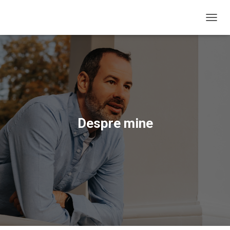
C
O
M
U
T
Ă
N
A
V
I
Despre mine
G
A
R
E
A