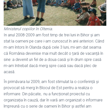
Ministerul copiilor în Oltenia.
In anul 2008-2009 am fost timp de trei luni in Bihor și am
stat la oameni pe care i-am cunoscut în anii anteriori. Când
m-am întors în Olanda după cele 3 luni, mi-am dat seama
că România devenise mai mult decât o țară de vacanță în
sine: a devenit un fel de a doua casă și în drum spre casă
m-am întrebat dacă merg spre casă sau dacă plec de
acasă.
În primăvara lui 2009, am fost stimulat la o conferință și
provocat să merg în Blocul de Est pentru a realiza o
informare. Din păcate, nu a funcționat proiectul cu
organizația în cauză, dar în vară am organizat o informare
împreună cu o serie de oameni în Bihor și astfel am