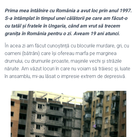
Prima mea întâlnire cu România a avut loc prin anul 1997.
S-a întâmplat în timpul unei călătorii pe care am făcut-o
cu tatăl și fratele în Ungaria, când am vrut să trecem
granița în România pentru o zi. Aveam 19 ani atunci.
În acea zi am făcut cunoștință cu blocurile murdare, gri, cu
oameni (bătrâni) care își ofereau marfa pe marginea
drumului, cu drumurile proaste, mașinile vechi și străzile
năruite. Am văzut locuri în care nu voiam să trăiesc și, luate
în ansamblu, mi-au lăsat o impresie extrem de depresivă.