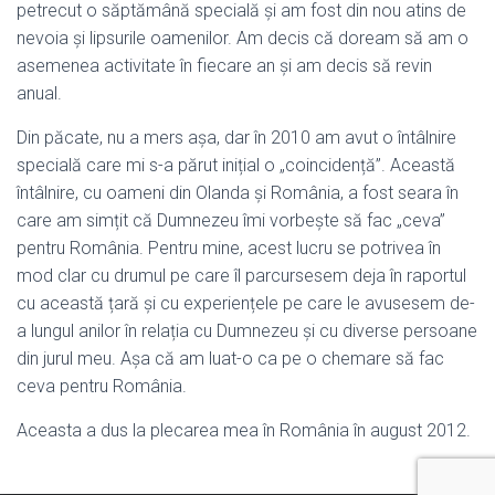
petrecut o săptămână specială și am fost din nou atins de
nevoia și lipsurile oamenilor. Am decis că doream să am o
asemenea activitate în fiecare an și am decis să revin
anual.
Din păcate, nu a mers așa, dar în 2010 am avut o întâlnire
specială care mi s-a părut inițial o „coincidență”. Această
întâlnire, cu oameni din Olanda și România, a fost seara în
care am simțit că Dumnezeu îmi vorbește să fac „ceva”
pentru România. Pentru mine, acest lucru se potrivea în
mod clar cu drumul pe care îl parcursesem deja în raportul
cu această țară și cu experiențele pe care le avusesem de-
a lungul anilor în relația cu Dumnezeu și cu diverse persoane
din jurul meu. Așa că am luat-o ca pe o chemare să fac
ceva pentru România.
Aceasta a dus la plecarea mea în România în august 2012.