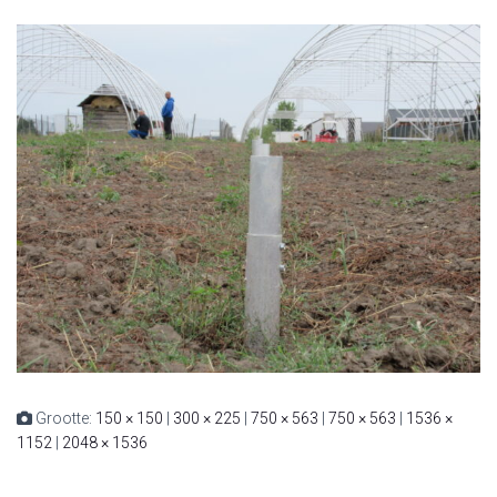
Grootte:
150 × 150
|
300 × 225
|
750 × 563
|
750 × 563
|
1536 ×
1152
|
2048 × 1536