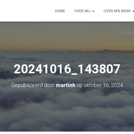
HOME
OVER MIJ
OVER M’N WERK
20241016_143807
Gepubliceerd door
martinh
op
oktober 16, 2024