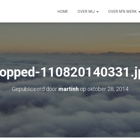
HOME
OVER MIJ
OVER M’N WERK
ropped-110820140331.j
Gepubliceerd door
martinh
op
oktober 28, 2014