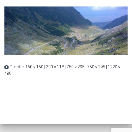
Grootte:
150 × 150
|
300 × 118
|
750 × 295
|
750 × 295
|
1220 ×
480