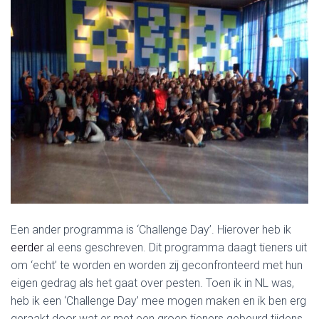
Een ander programma is ‘Challenge Day’. Hierover heb ik
eerder
al eens geschreven. Dit programma daagt tieners uit
om ‘echt’ te worden en worden zij geconfronteerd met hun
eigen gedrag als het gaat over pesten. Toen ik in NL was,
heb ik een ‘Challenge Day’ mee mogen maken en ik ben erg
geraakt door wat er met een groep tieners gebeurd tijdens